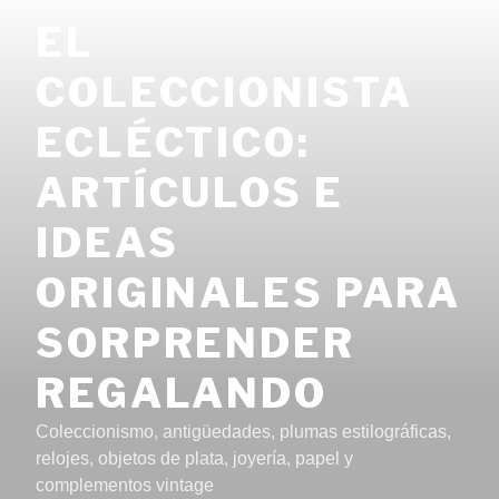
Saltar
EL
al
contenido
COLECCIONISTA
ECLÉCTICO:
ARTÍCULOS E
IDEAS
ORIGINALES PARA
SORPRENDER
REGALANDO
Coleccionismo, antigüedades, plumas estilográficas,
relojes, objetos de plata, joyería, papel y
complementos vintage