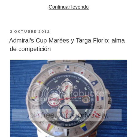
«Estilográficas
Continuar leyendo
Marlen:
artesanía
y
PUBLICADO
2 OCTUBRE 2012
lujo
EL
Admiral’s Cup Marées y Targa Florio: alma
italiano»
de competición