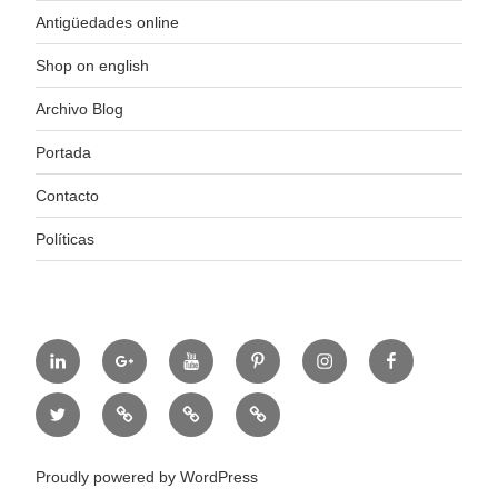
Antigüedades online
Shop on english
Archivo Blog
Portada
Contacto
Políticas
https://www.linkedin.com/in/%C3%B3scar-
https://plus.google.com/u/0/+ElColeccionistaE
https://www.youtube.com/channel/
https://es.pinterest.com/coleccec
https://www.instagram.
https://www.fa
alonso-
hl=es
b8318934/
https://twitter.com/oscaralonsocc
https://elblogdelcoleccionistaeclectico.com/
https://www.elcoleccionistaeclectico.com
http://stores.ebay.es/elcoleccion
Proudly powered by WordPress