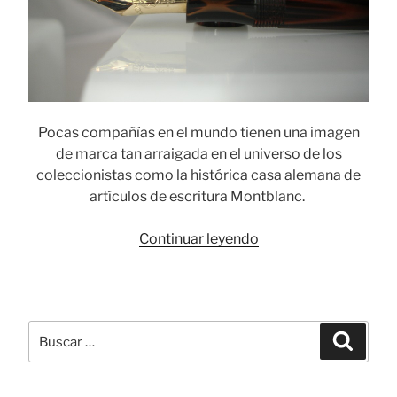
Pocas compañías en el mundo tienen una imagen
de marca tan arraigada en el universo de los
coleccionistas como la histórica casa alemana de
artículos de escritura Montblanc.
«Montblanc:
Continuar leyendo
la
primera
época
y
Buscar
Busca
sus
por:
modelos
vintage»