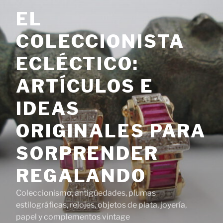
Saltar
EL
al
contenido
COLECCIONISTA
ECLÉCTICO:
ARTÍCULOS E
IDEAS
ORIGINALES PARA
SORPRENDER
REGALANDO
Coleccionismo, antigüedades, plumas
estilográficas, relojes, objetos de plata, joyería,
papel y complementos vintage