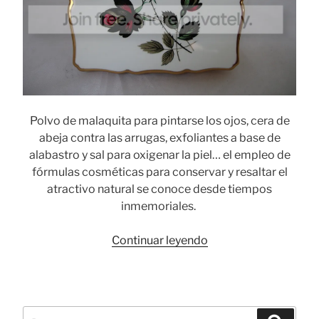
Polvo de malaquita para pintarse los ojos, cera de
abeja contra las arrugas, exfoliantes a base de
alabastro y sal para oxigenar la piel… el empleo de
fórmulas cosméticas para conservar y resaltar el
atractivo natural se conoce desde tiempos
inmemoriales.
«Stratton:
Continuar leyendo
polveras
y
accesorios
de
Buscar
Busca