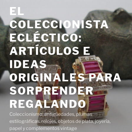
Saltar
EL
al
contenido
COLECCIONISTA
ECLÉCTICO:
ARTÍCULOS E
IDEAS
ORIGINALES PARA
SORPRENDER
REGALANDO
Coleccionismo, antigüedades, plumas
estilográficas, relojes, objetos de plata, joyería,
papel y complementos vintage