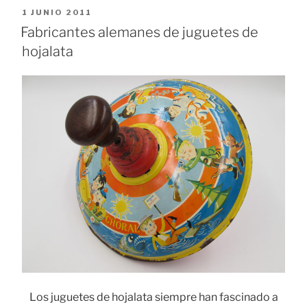
los
PUBLICADO
1 JUNIO 2011
tocadiscos
EL
Fabricantes alemanes de juguetes de
del
hojalata
bisabuelo»
Los juguetes de hojalata siempre han fascinado a