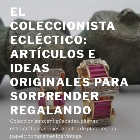
Saltar
EL
al
contenido
COLECCIONISTA
ECLÉCTICO:
ARTÍCULOS E
IDEAS
ORIGINALES PARA
SORPRENDER
REGALANDO
Coleccionismo, antigüedades, plumas
estilográficas, relojes, objetos de plata, joyería,
papel y complementos vintage