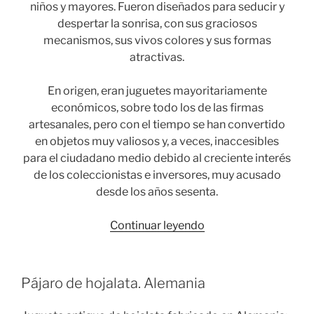
niños y mayores. Fueron diseñados para seducir y
despertar la sonrisa, con sus graciosos
mecanismos, sus vivos colores y sus formas
atractivas.
En origen, eran juguetes mayoritariamente
económicos, sobre todo los de las firmas
artesanales, pero con el tiempo se han convertido
en objetos muy valiosos y, a veces, inaccesibles
para el ciudadano medio debido al creciente interés
de los coleccionistas e inversores, muy acusado
desde los años sesenta.
«Fabricantes
Continuar leyendo
alemanes
de
juguetes
Pájaro de hojalata. Alemania
de
hojalata»