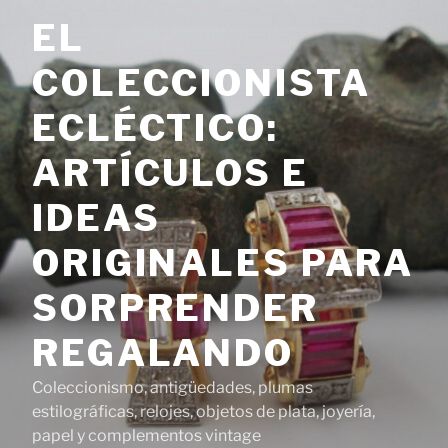
Saltar
EL
al
contenido
COLECCIONISTA
ECLÉCTICO:
ARTÍCULOS E
IDEAS
ORIGINALES PARA
SORPRENDER
REGALANDO
Coleccionismo, antigüedades, plumas
estilográficas, relojes, objetos de plata, joyería,
papel y complementos vintage