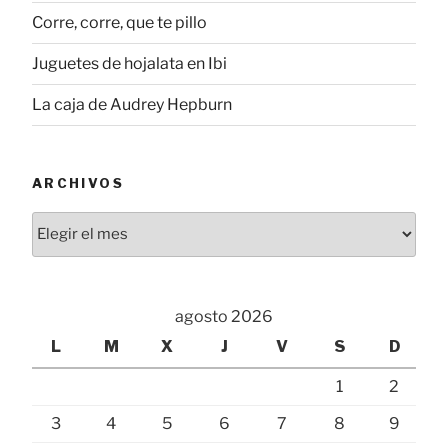
Corre, corre, que te pillo
Juguetes de hojalata en Ibi
La caja de Audrey Hepburn
ARCHIVOS
Archivos
agosto 2026
L
M
X
J
V
S
D
1
2
3
4
5
6
7
8
9