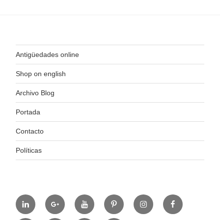
Antigüedades online
Shop on english
Archivo Blog
Portada
Contacto
Políticas
https://www.linkedin.com/in/%C3%B3scar-
https://plus.google.com/u/0/+ElColeccionistaE
https://www.youtube.com/channel/
https://es.pinterest.com/coleccec
https://www.instagram.
https://www.fa
alonso-
hl=es