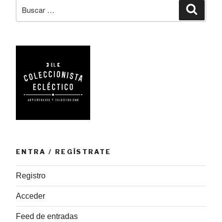
Buscar
Busca
para
por:
liar
cigarrillos»
ENTRA / REGÍSTRATE
Registro
Acceder
Feed de entradas