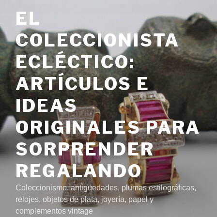
Saltar
EL
al
contenido
COLECCIONISTA
ECLÉCTICO:
ARTÍCULOS E
IDEAS
ORIGINALES PARA
SORPRENDER
REGALANDO
Coleccionismo, antigüedades, plumas estilográficas,
relojes, objetos de plata, joyería, papel y
complementos vintage