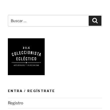
baile,
el
complemento
Buscar
Busca
seductor
por:
del
romanticismo»
ENTRA / REGÍSTRATE
Registro