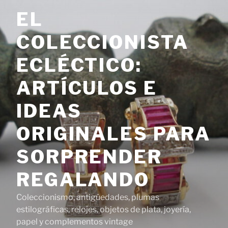
Saltar
EL
al
contenido
COLECCIONISTA
ECLÉCTICO:
ARTÍCULOS E
IDEAS
ORIGINALES PARA
SORPRENDER
REGALANDO
Coleccionismo, antigüedades, plumas
estilográficas, relojes, objetos de plata, joyería,
papel y complementos vintage