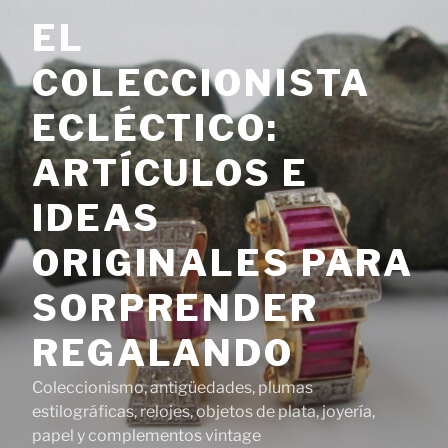
Saltar
EL
al
contenido
COLECCIONISTA
ECLÉCTICO:
ARTÍCULOS E
IDEAS
ORIGINALES PARA
SORPRENDER
REGALANDO
Coleccionismo, antigüedades, plumas
estilográficas, relojes, objetos de plata, joyería,
papel y complementos vintage