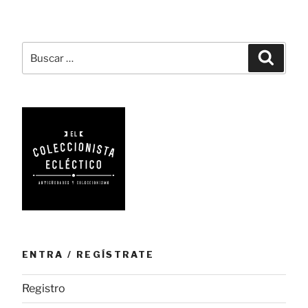
baile,
el
complemento
Buscar
Busca
seductor
por:
del
romanticismo»
ENTRA / REGÍSTRATE
Registro