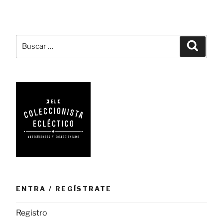
despertador
vintage
en
tu
Buscar
Busca
muñeca»
por:
ENTRA / REGÍSTRATE
Registro