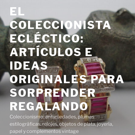
Saltar
EL
al
contenido
COLECCIONISTA
ECLÉCTICO:
ARTÍCULOS E
IDEAS
ORIGINALES PARA
SORPRENDER
REGALANDO
Coleccionismo, antigüedades, plumas
estilográficas, relojes, objetos de plata, joyería,
papel y complementos vintage