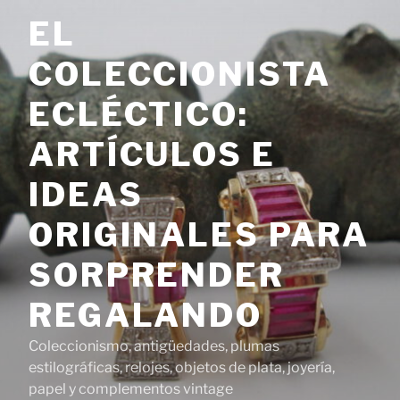
Saltar
EL
al
contenido
COLECCIONISTA
ECLÉCTICO:
ARTÍCULOS E
IDEAS
ORIGINALES PARA
SORPRENDER
REGALANDO
Coleccionismo, antigüedades, plumas
estilográficas, relojes, objetos de plata, joyería,
papel y complementos vintage