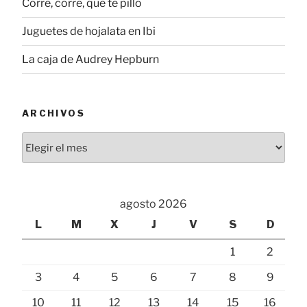
Corre, corre, que te pillo
Juguetes de hojalata en Ibi
La caja de Audrey Hepburn
ARCHIVOS
Archivos
agosto 2026
L
M
X
J
V
S
D
1
2
3
4
5
6
7
8
9
10
11
12
13
14
15
16