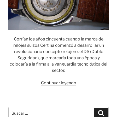
Corrían los años cincuenta cuando la marca de
relojes suizos Certina comenzó a desarrollar un
revolucionario concepto relojero, el DS (Doble
Seguridad), que marcaría toda una época y
colocaría a la firma a la vanguardia tecnológica del
sector.
«Certina
Continuar leyendo
DS,
un
mito
relojero
Buscar
Busca
imperecedero»
por: