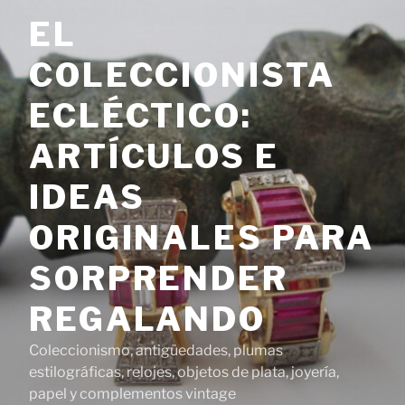
Saltar
EL
al
contenido
COLECCIONISTA
ECLÉCTICO:
ARTÍCULOS E
IDEAS
ORIGINALES PARA
SORPRENDER
REGALANDO
Coleccionismo, antigüedades, plumas
estilográficas, relojes, objetos de plata, joyería,
papel y complementos vintage