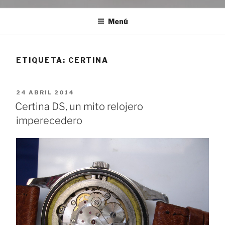
Menú
ETIQUETA:
CERTINA
PUBLICADO
24 ABRIL 2014
EL
Certina DS, un mito relojero
imperecedero