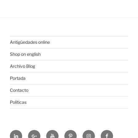
Antigüedades online
Shop on english
Archivo Blog
Portada
Contacto
Políticas
https://www.linkedin.com/in/%C3%B3scar-
https://plus.google.com/u/0/+ElColeccionis
https://www.youtube.com/channel
https://es.pinterest.com/colec
https://www.instagram
https://www.fa