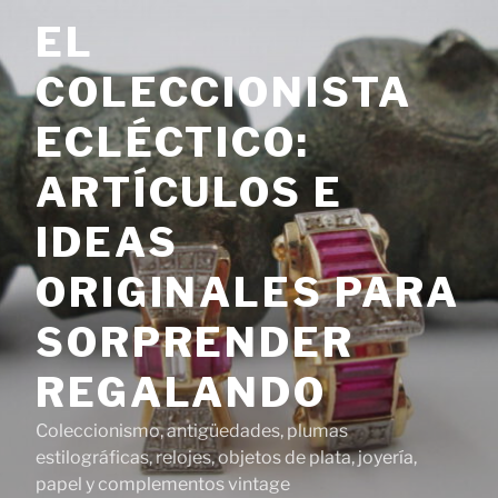
Saltar
EL
al
contenido
COLECCIONISTA
ECLÉCTICO:
ARTÍCULOS E
IDEAS
ORIGINALES PARA
SORPRENDER
REGALANDO
Coleccionismo, antigüedades, plumas
estilográficas, relojes, objetos de plata, joyería,
papel y complementos vintage