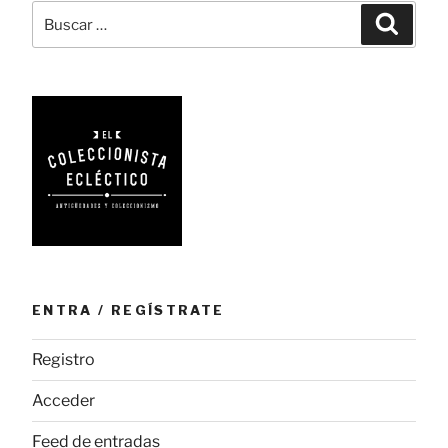
con
Buscar
Busca
encanto»
por:
ENTRA / REGÍSTRATE
Registro
Acceder
Feed de entradas