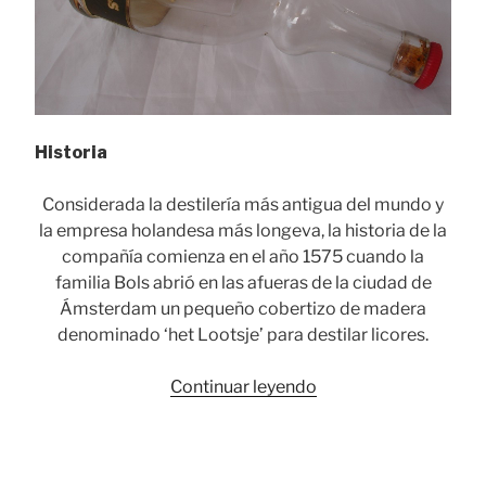
Historia
Considerada la destilería más antigua del mundo y
la empresa holandesa más longeva, la historia de la
compañía comienza en el año 1575 cuando la
familia Bols abrió en las afueras de la ciudad de
Ámsterdam un pequeño cobertizo de madera
denominado ‘het Lootsje’ para destilar licores.
«Bols:
Continuar leyendo
botellas
de
licor