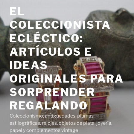
Saltar
EL
al
contenido
COLECCIONISTA
ECLÉCTICO:
ARTÍCULOS E
IDEAS
ORIGINALES PARA
SORPRENDER
REGALANDO
Coleccionismo, antigüedades, plumas
estilográficas, relojes, objetos de plata, joyería,
papel y complementos vintage