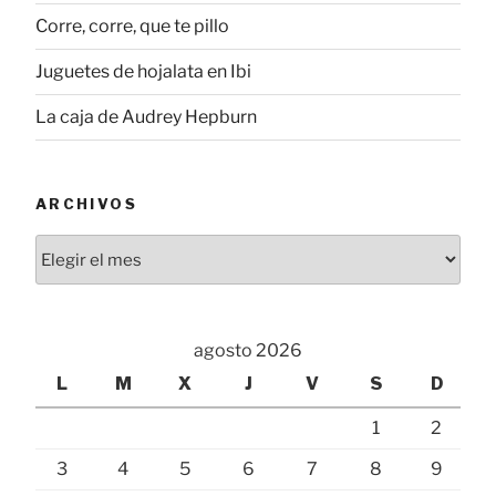
Corre, corre, que te pillo
Juguetes de hojalata en Ibi
La caja de Audrey Hepburn
ARCHIVOS
Archivos
agosto 2026
L
M
X
J
V
S
D
1
2
3
4
5
6
7
8
9