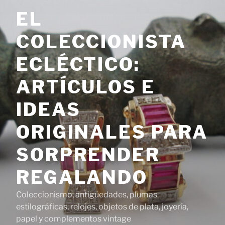
Saltar
EL
al
contenido
COLECCIONISTA
ECLÉCTICO:
ARTÍCULOS E
IDEAS
ORIGINALES PARA
SORPRENDER
REGALANDO
Coleccionismo, antigüedades, plumas
estilográficas, relojes, objetos de plata, joyería,
papel y complementos vintage