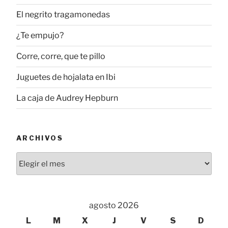
El negrito tragamonedas
¿Te empujo?
Corre, corre, que te pillo
Juguetes de hojalata en Ibi
La caja de Audrey Hepburn
ARCHIVOS
Archivos
agosto 2026
L
M
X
J
V
S
D