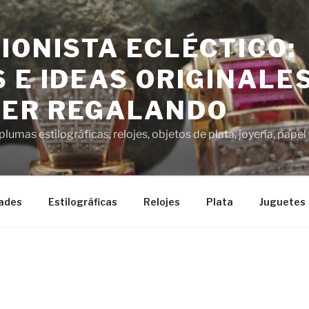
IONISTA ECLÉCTICO:
 E IDEAS ORIGINALE
ER REGALANDO
lumas estilográficas, relojes, objetos de plata, joyería, pap
ades
Estilográficas
Relojes
Plata
Juguetes