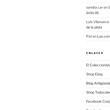
sandra car
en
S
éxito (II)
Luis Vilanueva
de la plata
Pat
en
Los cont
ENLACES
El Coleccionist
Shop Ebay
Blog Antigüed
Shop Todocole
Facebook Corp