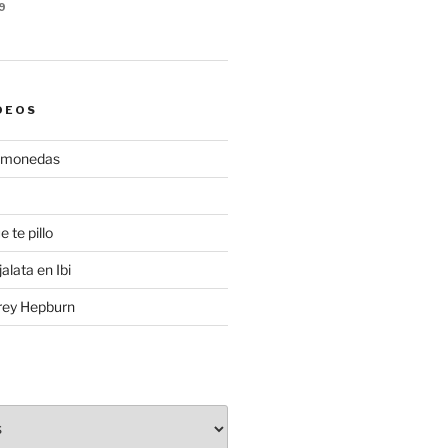
9
DEOS
gamonedas
e te pillo
alata en Ibi
rey Hepburn