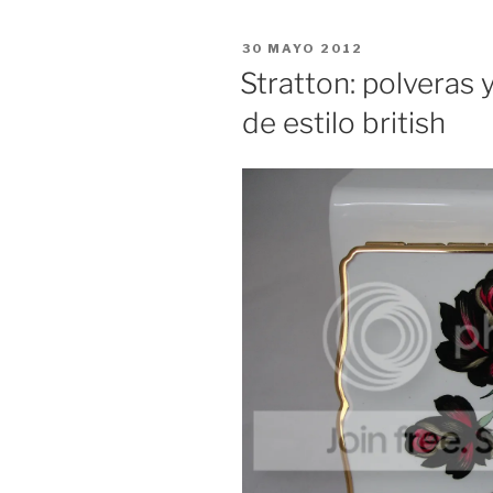
PUBLICADO
30 MAYO 2012
EL
Stratton: polveras 
de estilo british