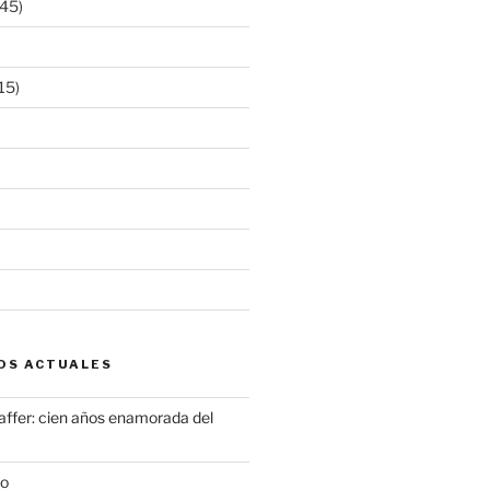
45)
15)
OS ACTUALES
ffer: cien años enamorada del
to