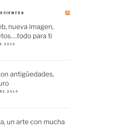
RECIENTES
b, nueva imagen,
tos….todo para ti
E 2019
con antigüedades,
uro
RE 2019
a, un arte con mucha