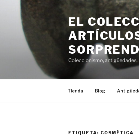
Saltar
al
EL COLECC
contenido
ARTÍCULOS
SORPREND
Coleccionismo, antigüedades, p
Tienda
Blog
Antigüed
ETIQUETA:
COSMÉTICA