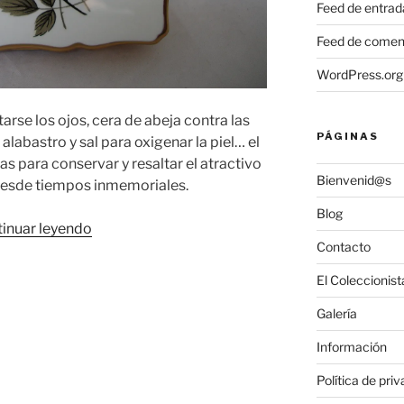
Feed de entrad
Feed de comen
WordPress.org
arse los ojos, cera de abeja contra las
PÁGINAS
alabastro y sal para oxigenar la piel… el
 para conservar y resaltar el atractivo
Bienvenid@s
desde tiempos inmemoriales.
Blog
«Stratton:
inuar leyendo
Contacto
polveras
y
El Coleccionist
accesorios
Galería
de
belleza
Información
de
estilo
Política de pri
british»