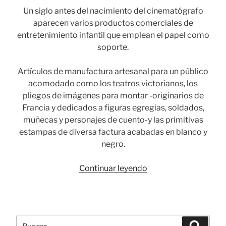
Un siglo antes del nacimiento del cinematógrafo
aparecen varios productos comerciales de
entretenimiento infantil que emplean el papel como
soporte.
Artículos de manufactura artesanal para un público
acomodado como los teatros victorianos, los
pliegos de imágenes para montar -originarios de
Francia y dedicados a figuras egregias, soldados,
muñecas y personajes de cuento-y las primitivas
estampas de diversa factura acabadas en blanco y
negro.
«Cromos,
Continuar leyendo
de
los
orígenes
al
Buscar
Busca