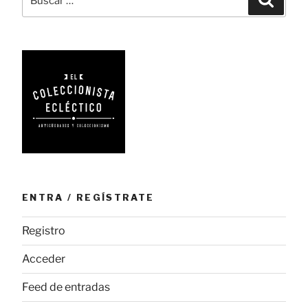
firmamento
por:
de
Hollywood»
ENTRA / REGÍSTRATE
Registro
Acceder
Feed de entradas