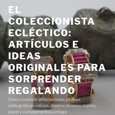
Saltar
EL
al
contenido
COLECCIONISTA
ECLÉCTICO:
ARTÍCULOS E
IDEAS
ORIGINALES PARA
SORPRENDER
REGALANDO
Coleccionismo, antigüedades, plumas
estilográficas, relojes, objetos de plata, joyería,
papel y complementos vintage