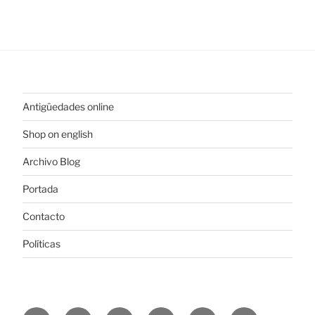
Antigüedades online
Shop on english
Archivo Blog
Portada
Contacto
Políticas
https://www.linkedin.com/in/%C3%B3scar-
https://plus.google.com/u/0/+ElColeccionis
https://www.youtube.com/channel
https://es.pinterest.com/colec
https://www.instagram
https://www.fa