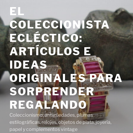
Saltar
EL
al
contenido
COLECCIONISTA
ECLÉCTICO:
ARTÍCULOS E
IDEAS
ORIGINALES PARA
SORPRENDER
REGALANDO
Coleccionismo, antigüedades, plumas
estilográficas, relojes, objetos de plata, joyería,
papel y complementos vintage