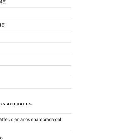
45)
15)
OS ACTUALES
ffer: cien años enamorada del
to