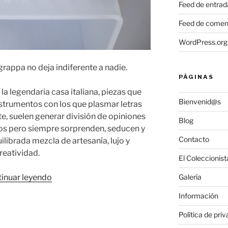
Feed de entrad
Feed de comen
WordPress.org
rappa no deja indiferente a nadie.
PÁGINAS
 la legendaria casa italiana, piezas que
Bienvenid@s
nstrumentos con los que plasmar letras
te, suelen generar división de opiniones
Blog
tos pero siempre sorprenden, seducen y
Contacto
ilibrada mezcla de artesanía, lujo y
reatividad.
El Coleccionist
«Montegrappa,
Galería
inuar leyendo
la
Información
estilográfica
convertida
Política de pri
en