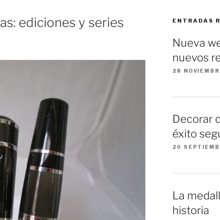
arte»
as: ediciones y series
ENTRADAS 
Nueva we
nuevos re
28 NOVIEMBR
Decorar 
éxito seg
20 SEPTIEMB
La medall
historia