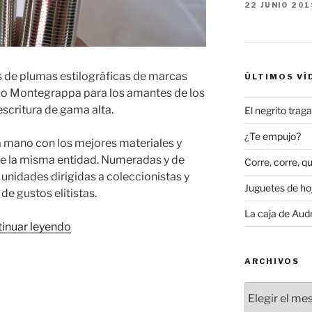
22 JUNIO 201
as de plumas estilográficas de marcas
ÚLTIMOS VÍ
o Montegrappa para los amantes de los
escritura de gama alta.
El negrito tra
¿Te empujo?
 a mano con los mejores materiales y
e la misma entidad. Numeradas y de
Corre, corre, qu
 unidades dirigidas a coleccionistas y
Juguetes de hoj
de gustos elitistas.
La caja de Aud
«Plumas
inuar leyendo
estilográficas:
ediciones
ARCHIVOS
y
Archivos
series
limitadas»