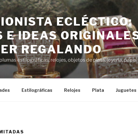
IONISTA ECLÉCTICO:
 E IDEAS ORIGINALE
ER REGALANDO
lumas estilográficas, relojes, objetos de plata, joyería, pap
ades
Estilográficas
Relojes
Plata
Juguetes
IMITADAS