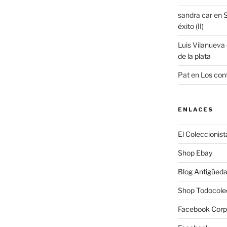
sandra car
en
S
éxito (II)
Luis Vilanueva
de la plata
Pat
en
Los cont
ENLACES
El Coleccionist
Shop Ebay
Blog Antigüed
Shop Todocole
Facebook Corp