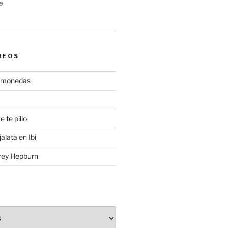
9
DEOS
gamonedas
e te pillo
alata en Ibi
rey Hepburn