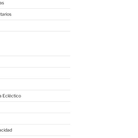
as
tarios
a Ecléctico
vacidad