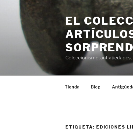
Saltar
al
EL COLECC
contenido
ARTÍCULOS
SORPREND
Coleccionismo, antigüedades, p
Tienda
Blog
Antigüed
ETIQUETA:
EDICIONES L