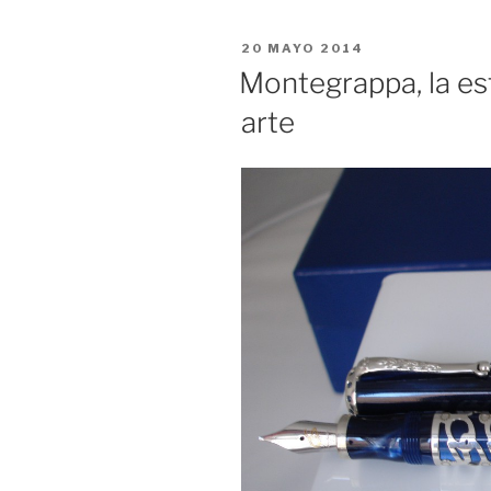
PUBLICADO
20 MAYO 2014
EL
Montegrappa, la est
arte