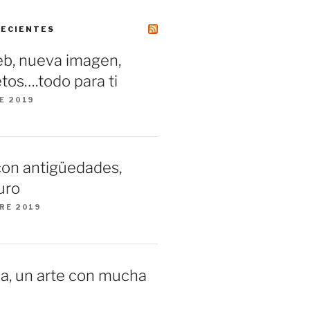
RECIENTES
b, nueva imagen,
tos….todo para ti
E 2019
con antigüedades,
uro
RE 2019
a, un arte con mucha