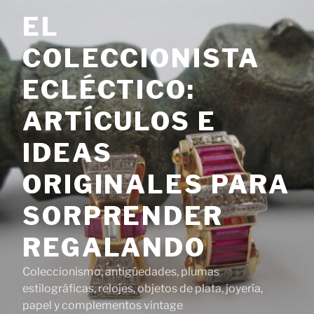
Saltar
EL
al
contenido
COLECCIONISTA
ECLÉCTICO:
ARTÍCULOS E
IDEAS
ORIGINALES PARA
SORPRENDER
REGALANDO
Coleccionismo, antigüedades, plumas
estilográficas, relojes, objetos de plata, joyería,
papel y complementos vintage