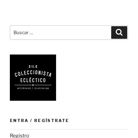
la
estilográfica
convertida
en
Buscar
Busca
arte»
por:
ENTRA / REGÍSTRATE
Registro