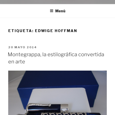
Menú
ETIQUETA:
EDWIGE HOFFMAN
PUBLICADO
20 MAYO 2014
EL
Montegrappa, la estilográfica convertida
en arte