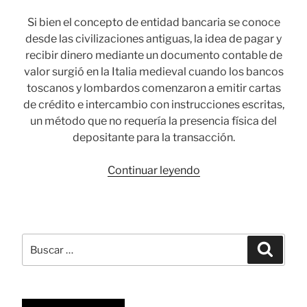
Si bien el concepto de entidad bancaria se conoce
desde las civilizaciones antiguas, la idea de pagar y
recibir dinero mediante un documento contable de
valor surgió en la Italia medieval cuando los bancos
toscanos y lombardos comenzaron a emitir cartas
de crédito e intercambio con instrucciones escritas,
un método que no requería la presencia física del
depositante para la transacción.
«Protectograph:
Continuar leyendo
la
némesis
de
los
Buscar
Busca
falsificadores
por:
de
cheques»