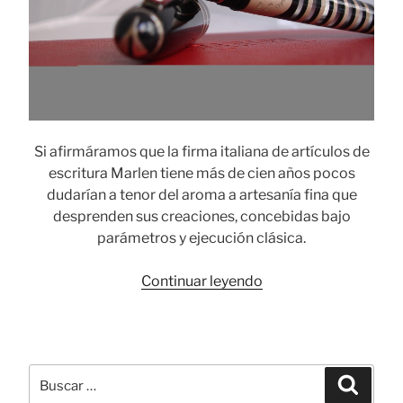
Si afirmáramos que la firma italiana de artículos de
escritura Marlen tiene más de cien años pocos
dudarían a tenor del aroma a artesanía fina que
desprenden sus creaciones, concebidas bajo
parámetros y ejecución clásica.
«Estilográficas
Continuar leyendo
Marlen:
artesanía
y
lujo
Buscar
Busca
italiano»
por: