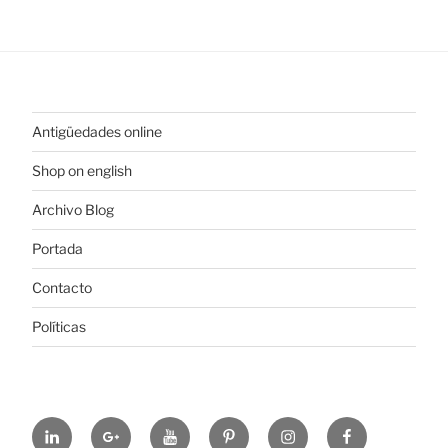
Antigüedades online
Shop on english
Archivo Blog
Portada
Contacto
Políticas
https://www.linkedin.com/in/%C3%B3scar-
https://plus.google.com/u/0/+ElColeccionis
https://www.youtube.com/channel
https://es.pinterest.com/colec
https://www.instagram
https://www.fa