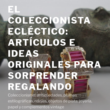
Saltar
EL
al
contenido
COLECCIONISTA
ECLÉCTICO:
ARTÍCULOS E
IDEAS
ORIGINALES PARA
SORPRENDER
REGALANDO
Coleccionismo, antigüedades, plumas
estilográficas, relojes, objetos de plata, joyería,
papel y complementos vintage