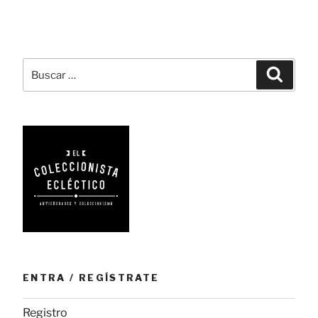
la
estilográfica
convertida
en
Buscar
Busca
arte»
por:
ENTRA / REGÍSTRATE
Registro