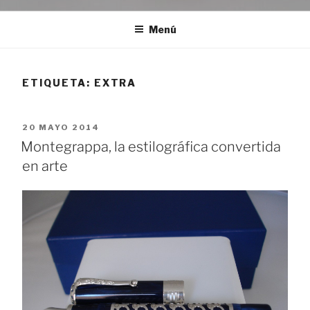
Menú
ETIQUETA:
EXTRA
PUBLICADO
20 MAYO 2014
EL
Montegrappa, la estilográfica convertida
en arte