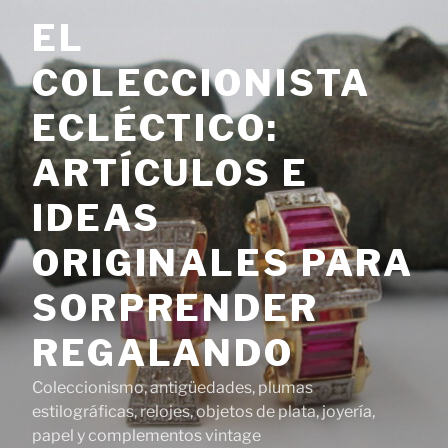
Saltar
EL
al
contenido
COLECCIONISTA
ECLÉCTICO:
ARTÍCULOS E
IDEAS
ORIGINALES PARA
SORPRENDER
REGALANDO
Coleccionismo, antigüedades, plumas
estilográficas, relojes, objetos de plata, joyería,
papel y complementos vintage