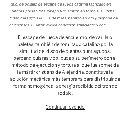
Reloj de bolsillo de escape de rueda catalina fabricado en
Londres por la firma Joseph Williamson en torno a la última
mitad del siglo XVIII. Es de metal bañado en oro y dispone de
chichonera. Fuente: www.elcoleccionistaeclectico.com
El escape de rueda de encuentro, de varilla o
paletas, también denominado catalino por la
similitud del disco de dientes puntiagudos,
perpendiculares y oblicuos a su perímetro con el
método de ejecución y tortura al que fue sometida
la mártir cristiana de Alejandría, constituye la
solución mecánica más temprana para distribuir de
forma homogénea la energía recibida del tren de
rodaje.
«Catalinos:
Continuar leyendo
la
prehistoria
de