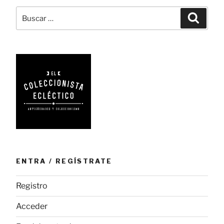
los
Buscar
Busca
relojes
por:
mecánicos»
ENTRA / REGÍSTRATE
Registro
Acceder