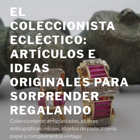
Saltar
EL
al
contenido
COLECCIONISTA
ECLÉCTICO:
ARTÍCULOS E
IDEAS
ORIGINALES PARA
SORPRENDER
REGALANDO
Coleccionismo, antigüedades, plumas
estilográficas, relojes, objetos de plata, joyería,
papel y complementos vintage