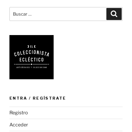
la
casa
Buscar
Busca
Bing»
por:
ENTRA / REGÍSTRATE
Registro
Acceder