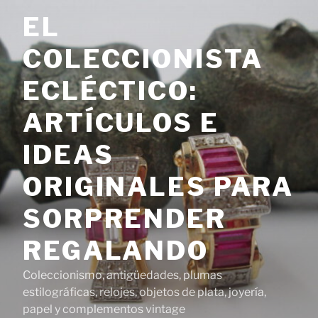
Saltar
EL
al
contenido
COLECCIONISTA
ECLÉCTICO:
ARTÍCULOS E
IDEAS
ORIGINALES PARA
SORPRENDER
REGALANDO
Coleccionismo, antigüedades, plumas
estilográficas, relojes, objetos de plata, joyería,
papel y complementos vintage