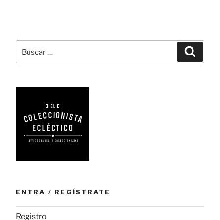
la
estilográfica
convertida
en
Buscar
Busca
arte»
por:
ENTRA / REGÍSTRATE
Registro