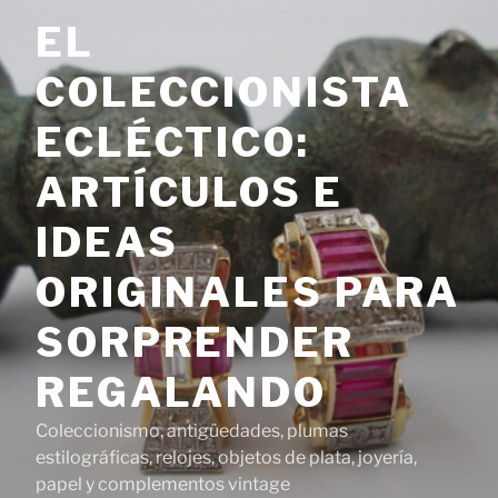
Saltar
EL
al
contenido
COLECCIONISTA
ECLÉCTICO:
ARTÍCULOS E
IDEAS
ORIGINALES PARA
SORPRENDER
REGALANDO
Coleccionismo, antigüedades, plumas
estilográficas, relojes, objetos de plata, joyería,
papel y complementos vintage