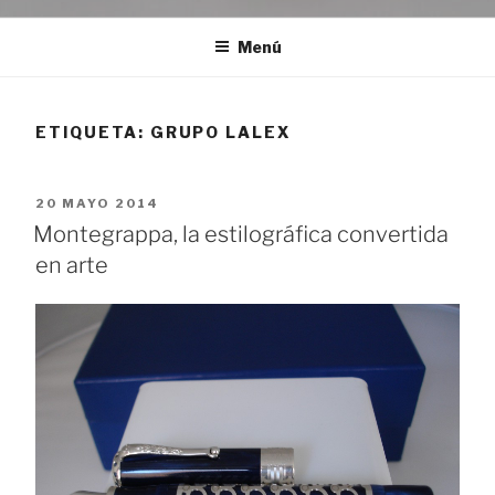
Menú
ETIQUETA:
GRUPO LALEX
PUBLICADO
20 MAYO 2014
EL
Montegrappa, la estilográfica convertida
en arte