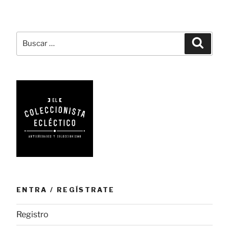
Ecléctico
participa
en
Buscar
Busca
el
por:
HangarMarket»
ENTRA / REGÍSTRATE
Registro