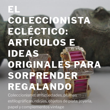
Saltar
EL
al
contenido
COLECCIONISTA
ECLÉCTICO:
ARTÍCULOS E
IDEAS
ORIGINALES PARA
SORPRENDER
REGALANDO
Coleccionismo, antigüedades, plumas
estilográficas, relojes, objetos de plata, joyería,
papel y complementos vintage