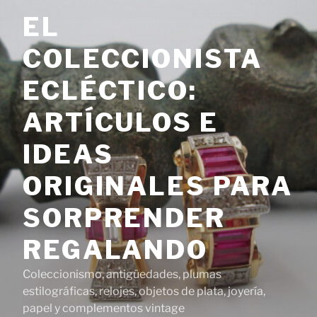
Saltar
EL
al
contenido
COLECCIONISTA
ECLÉCTICO:
ARTÍCULOS E
IDEAS
ORIGINALES PARA
SORPRENDER
REGALANDO
Coleccionismo, antigüedades, plumas
estilográficas, relojes, objetos de plata, joyería,
papel y complementos vintage