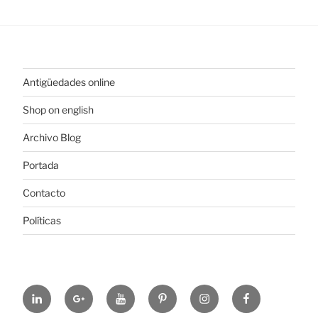
Antigüedades online
Shop on english
Archivo Blog
Portada
Contacto
Políticas
https://www.linkedin.com/in/%C3%B3scar-
https://plus.google.com/u/0/+ElColeccionis
https://www.youtube.com/channel
https://es.pinterest.com/colec
https://www.instagram
https://www.fa
alonso-
hl=es