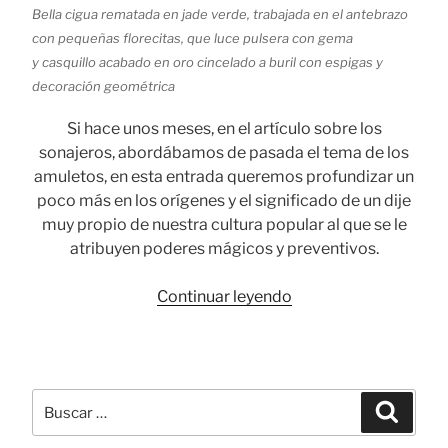
Bella cigua rematada en jade verde, trabajada en el antebrazo
con pequeñas florecitas, que luce pulsera con gema
y casquillo acabado en oro cincelado a buril con espigas y
decoración geométrica
Si hace unos meses, en el artículo sobre los
sonajeros, abordábamos de pasada el tema de los
amuletos, en esta entrada queremos profundizar un
poco más en los orígenes y el significado de un dije
muy propio de nuestra cultura popular al que se le
atribuyen poderes mágicos y preventivos.
«Higa:
Continuar leyendo
un
dije
cargado
de
Buscar
Busca
magia
por:
y