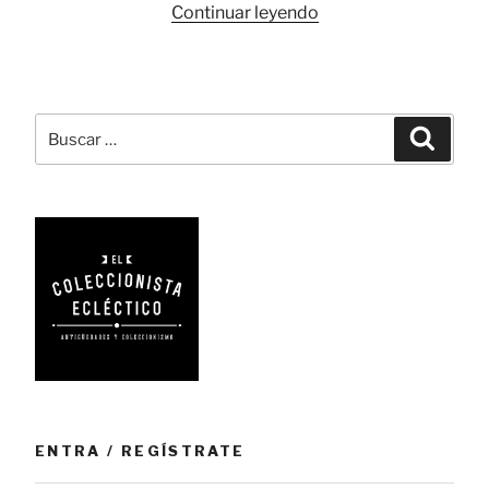
«Los
Continuar leyendo
juguetes
animados
del
alemán
Buscar
Busca
Georg
por:
Köhler»
ENTRA / REGÍSTRATE