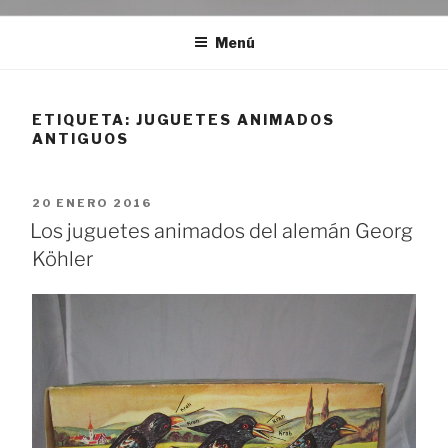
Menú
ETIQUETA:
JUGUETES ANIMADOS
ANTIGUOS
PUBLICADO
20 ENERO 2016
EL
Los juguetes animados del alemán Georg
Köhler