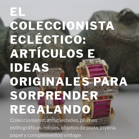
Saltar
EL
al
contenido
COLECCIONISTA
ECLÉCTICO:
ARTÍCULOS E
IDEAS
ORIGINALES PARA
SORPRENDER
REGALANDO
Coleccionismo, antigüedades, plumas
estilográficas, relojes, objetos de plata, joyería,
papel y complementos vintage