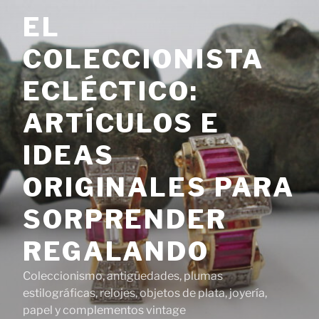
Saltar
EL
al
contenido
COLECCIONISTA
ECLÉCTICO:
ARTÍCULOS E
IDEAS
ORIGINALES PARA
SORPRENDER
REGALANDO
Coleccionismo, antigüedades, plumas
estilográficas, relojes, objetos de plata, joyería,
papel y complementos vintage