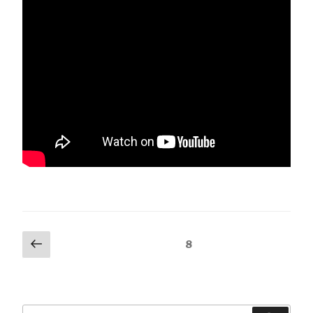
Paginación
Página
Página
8
anterior
de
entradas
Buscar