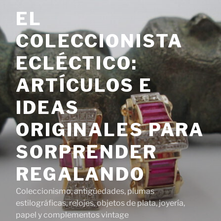
Saltar
EL
al
contenido
COLECCIONISTA
ECLÉCTICO:
ARTÍCULOS E
IDEAS
ORIGINALES PARA
SORPRENDER
REGALANDO
Coleccionismo, antigüedades, plumas
estilográficas, relojes, objetos de plata, joyería,
papel y complementos vintage