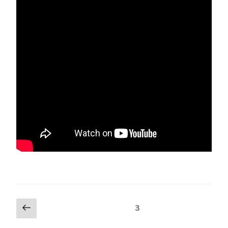
Paginación
Página
Página
3
anterior
de