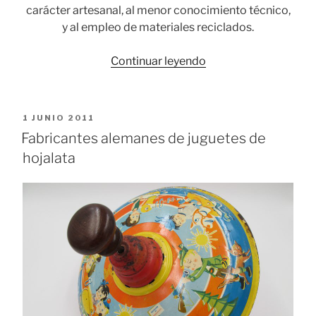
carácter artesanal, al menor conocimiento técnico,
y al empleo de materiales reciclados.
«El
Continuar leyendo
juguete
japonés
de
PUBLICADO
1 JUNIO 2011
lata:
EL
Fabricantes alemanes de juguetes de
algo
hojalata
más
que
robots»