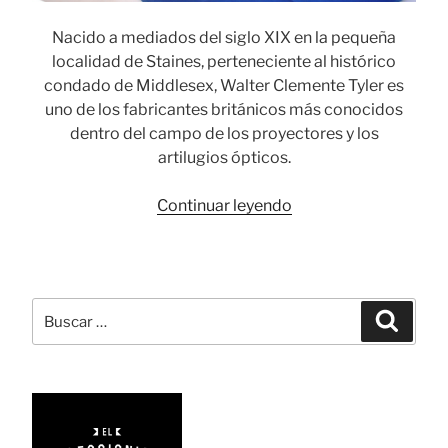
Nacido a mediados del siglo XIX en la pequeña
localidad de Staines, perteneciente al histórico
condado de Middlesex, Walter Clemente Tyler es
uno de los fabricantes británicos más conocidos
dentro del campo de los proyectores y los
artilugios ópticos.
«Walter
Continuar leyendo
Clemente
Tyler
y
el
Buscar
Busca
Helioscopic
por:
victoriano»