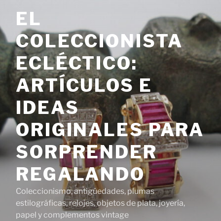
Saltar
EL
al
contenido
COLECCIONISTA
ECLÉCTICO:
ARTÍCULOS E
IDEAS
ORIGINALES PARA
SORPRENDER
REGALANDO
Coleccionismo, antigüedades, plumas
estilográficas, relojes, objetos de plata, joyería,
papel y complementos vintage