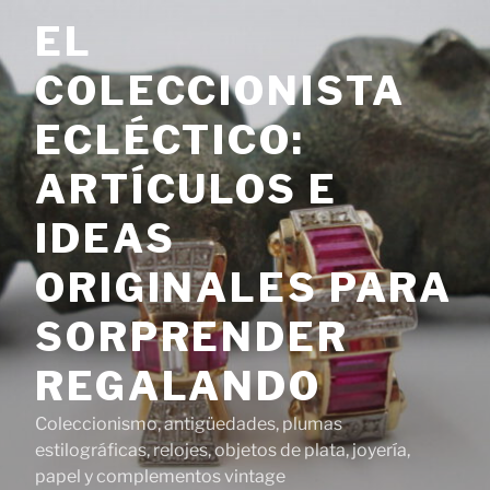
Saltar
EL
al
contenido
COLECCIONISTA
ECLÉCTICO:
ARTÍCULOS E
IDEAS
ORIGINALES PARA
SORPRENDER
REGALANDO
Coleccionismo, antigüedades, plumas
estilográficas, relojes, objetos de plata, joyería,
papel y complementos vintage