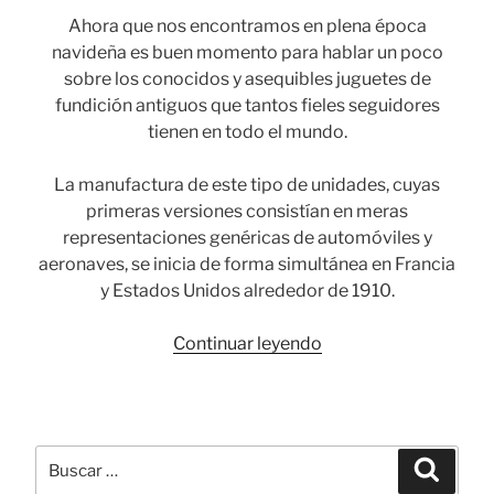
Ahora que nos encontramos en plena época
navideña es buen momento para hablar un poco
sobre los conocidos y asequibles juguetes de
fundición antiguos que tantos fieles seguidores
tienen en todo el mundo.
La manufactura de este tipo de unidades, cuyas
primeras versiones consistían en meras
representaciones genéricas de automóviles y
aeronaves, se inicia de forma simultánea en Francia
y Estados Unidos alrededor de 1910.
«Juguetes
Continuar leyendo
de
fundición,
anhelo
de
Buscar
Busca
niños
por: