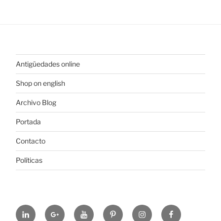
Antigüedades online
Shop on english
Archivo Blog
Portada
Contacto
Políticas
https://www.linkedin.com/in/%C3%B3scar-
https://plus.google.com/u/0/+ElColeccionis
https://www.youtube.com/channel
https://es.pinterest.com/colec
https://www.instagram
https://www.fa