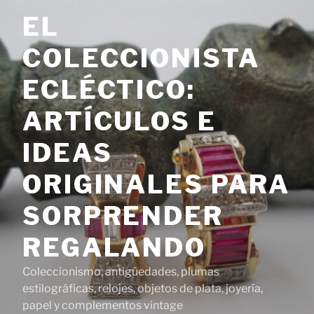
Saltar
EL
al
contenido
COLECCIONISTA
ECLÉCTICO:
ARTÍCULOS E
IDEAS
ORIGINALES PARA
SORPRENDER
REGALANDO
Coleccionismo, antigüedades, plumas
estilográficas, relojes, objetos de plata, joyería,
papel y complementos vintage