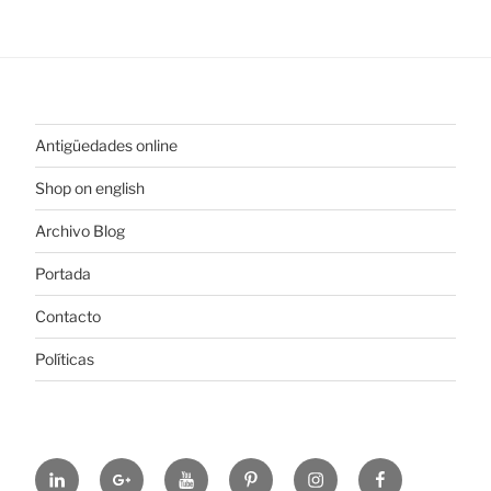
Antigüedades online
Shop on english
Archivo Blog
Portada
Contacto
Políticas
https://www.linkedin.com/in/%C3%B3scar-
https://plus.google.com/u/0/+ElColeccionis
https://www.youtube.com/channel
https://es.pinterest.com/colec
https://www.instagram
https://www.fa