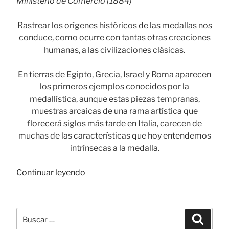
Ministerio de Comercio (1884)
Rastrear los orígenes históricos de las medallas nos
conduce, como ocurre con tantas otras creaciones
humanas, a las civilizaciones clásicas.
En tierras de Egipto, Grecia, Israel y Roma aparecen
los primeros ejemplos conocidos por la
medallística, aunque estas piezas tempranas,
muestras arcaicas de una rama artística que
florecerá siglos más tarde en Italia, carecen de
muchas de las características que hoy entendemos
intrínsecas a la medalla.
«La
Continuar leyendo
medalla,
un
arte
Buscar
Busca
con
por: