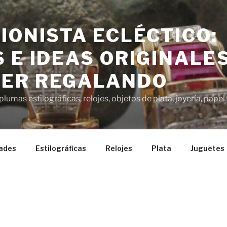
IONISTA ECLÉCTICO:
 E IDEAS ORIGINALE
ER REGALANDO
lumas estilográficas, relojes, objetos de plata, joyería, pap
ades
Estilográficas
Relojes
Plata
Juguetes