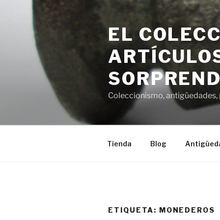
Saltar
al
EL COLECC
contenido
ARTÍCULOS
SORPREND
Coleccionismo, antigüedades, p
Tienda
Blog
Antigüed
ETIQUETA:
MONEDEROS