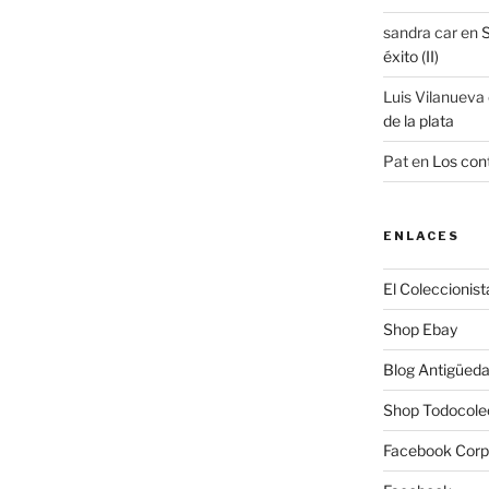
sandra car
en
S
éxito (II)
Luis Vilanueva
de la plata
Pat
en
Los cont
ENLACES
El Coleccionist
Shop Ebay
Blog Antigüed
Shop Todocole
Facebook Corp