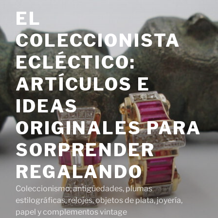
Saltar
EL
al
contenido
COLECCIONISTA
ECLÉCTICO:
ARTÍCULOS E
IDEAS
ORIGINALES PARA
SORPRENDER
REGALANDO
Coleccionismo, antigüedades, plumas
estilográficas, relojes, objetos de plata, joyería,
papel y complementos vintage