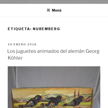
Menú
ETIQUETA:
NUREMBERG
PUBLICADO
20 ENERO 2016
EL
Los juguetes animados del alemán Georg
Köhler