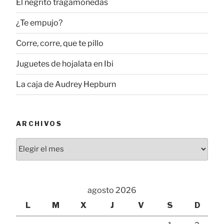
El negrito tragamonedas
¿Te empujo?
Corre, corre, que te pillo
Juguetes de hojalata en Ibi
La caja de Audrey Hepburn
ARCHIVOS
Archivos
agosto 2026
L
M
X
J
V
S
D