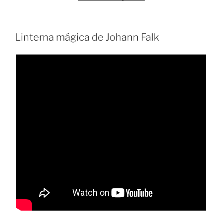
juguetes
animados
del
Linterna mágica de Johann Falk
alemán
Georg
Köhler»