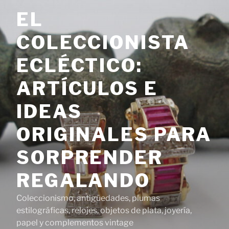
Saltar
EL
al
contenido
COLECCIONISTA
ECLÉCTICO:
ARTÍCULOS E
IDEAS
ORIGINALES PARA
SORPRENDER
REGALANDO
Coleccionismo, antigüedades, plumas
estilográficas, relojes, objetos de plata, joyería,
papel y complementos vintage