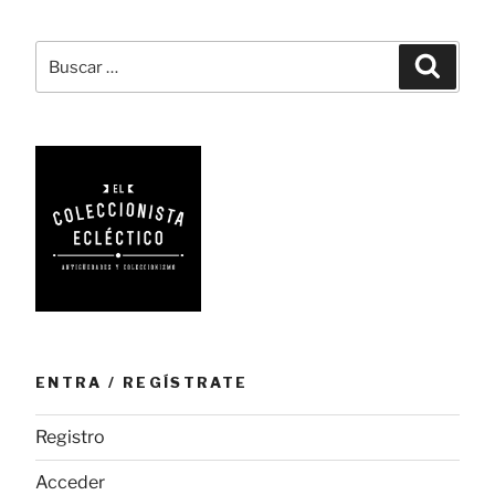
brandy»
Buscar
Busca
por:
ENTRA / REGÍSTRATE
Registro
Acceder