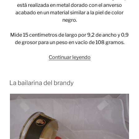
está realizada en metal dorado con el anverso
acabado en un material similar a la piel de color
negro.
Mide 15 centímetros de largo por 9,2 de ancho y 0,9
de grosor para un peso en vacío de 108 gramos.
«Fumando
Continuar leyendo
con
música
y
La bailarina del brandy
estilo»