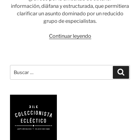
información, diáfana y estructurada, que permitiera
clarificar un asunto dominado por un reducido
grupo de especialistas.
«Contrastes
Continuar leyendo
y
punzones
en
la
Buscar
Busca
platería
por:
española»