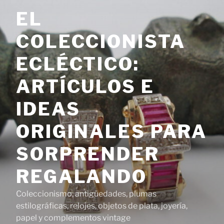
Saltar
EL
al
contenido
COLECCIONISTA
ECLÉCTICO:
ARTÍCULOS E
IDEAS
ORIGINALES PARA
SORPRENDER
REGALANDO
Coleccionismo, antigüedades, plumas
estilográficas, relojes, objetos de plata, joyería,
papel y complementos vintage