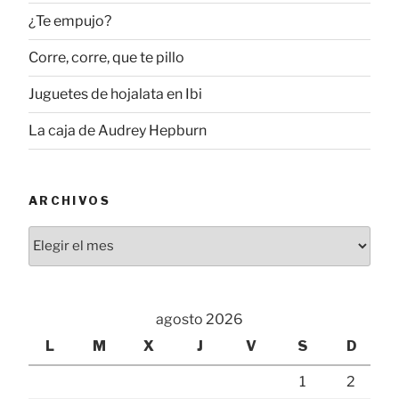
¿Te empujo?
Corre, corre, que te pillo
Juguetes de hojalata en Ibi
La caja de Audrey Hepburn
ARCHIVOS
Archivos
agosto 2026
L
M
X
J
V
S
D
1
2