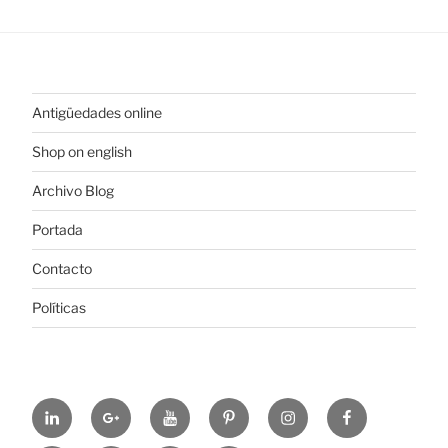
Antigüedades online
Shop on english
Archivo Blog
Portada
Contacto
Políticas
https://www.linkedin.com/in/%C3%B3scar-
https://plus.google.com/u/0/+ElColeccionis
https://www.youtube.com/channel
https://es.pinterest.com/colec
https://www.instagram
https://www.fa
alonso-
hl=es