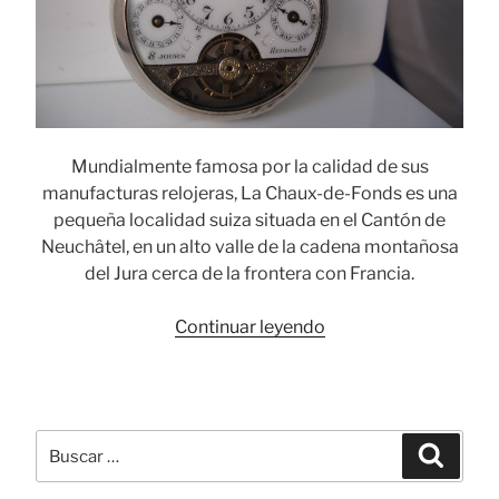
Mundialmente famosa por la calidad de sus
manufacturas relojeras, La Chaux-de-Fonds es una
pequeña localidad suiza situada en el Cantón de
Neuchâtel, en un alto valle de la cadena montañosa
del Jura cerca de la frontera con Francia.
«Hebdomas,
Continuar leyendo
el
precursor
de
los
Buscar
Busca
relojes
por:
automáticos»