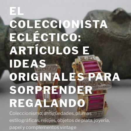
Saltar
EL
al
contenido
COLECCIONISTA
ECLÉCTICO:
ARTÍCULOS E
IDEAS
ORIGINALES PARA
SORPRENDER
REGALANDO
Coleccionismo, antigüedades, plumas
estilográficas, relojes, objetos de plata, joyería,
papel y complementos vintage