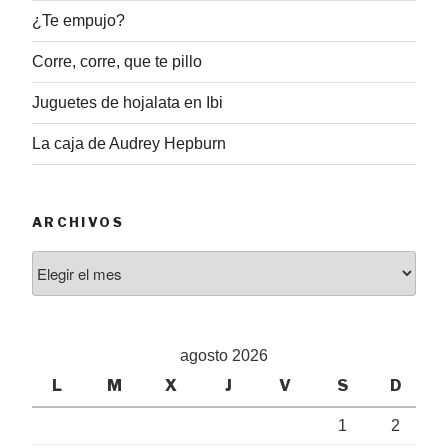
¿Te empujo?
Corre, corre, que te pillo
Juguetes de hojalata en Ibi
La caja de Audrey Hepburn
ARCHIVOS
Archivos
agosto 2026
L
M
X
J
V
S
D
1
2