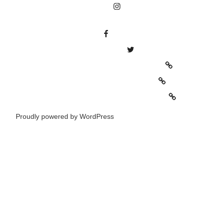
hl=es
https://www.facebook.com/elcoleccionistaeclectico1/
https://twitter.com/oscaralonsocc
https://elblogdelcoleccionistaeclectico.com/
https://www.elcoleccionistaeclectico.com/
http://stores.ebay.es/elcoleccionistaeclectico
Proudly powered by WordPress