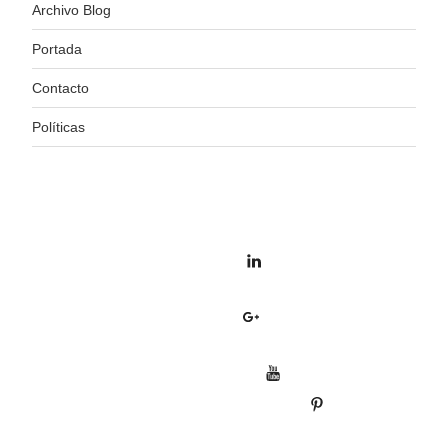
Archivo Blog
Portada
Contacto
Políticas
https://www.linkedin.com/in/%C3%B3scar-alonso-
b8318934/
https://plus.google.com/u/0/+ElColeccionistaEcl%C3%A9ct
https://www.youtube.com/channel/UCZcbcbJ0baFFPFN
https://es.pinterest.com/colecceclectico/
https://www.instagram.com/elcoleccionistaeclectico/?