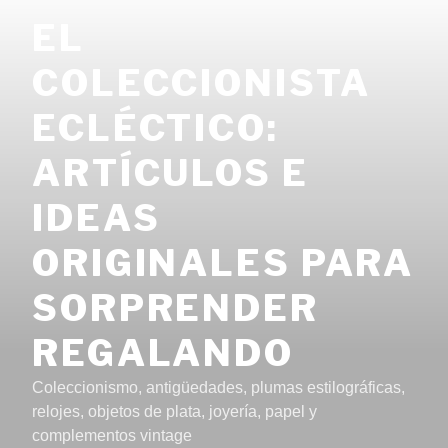
Saltar
EL
al
contenido
COLECCIONISTA
ECLÉCTICO:
ARTÍCULOS E
IDEAS
ORIGINALES PARA
SORPRENDER
REGALANDO
Coleccionismo, antigüedades, plumas estilográficas,
relojes, objetos de plata, joyería, papel y
complementos vintage