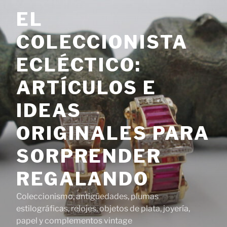
Saltar
EL
al
contenido
COLECCIONISTA
ECLÉCTICO:
ARTÍCULOS E
IDEAS
ORIGINALES PARA
SORPRENDER
REGALANDO
Coleccionismo, antigüedades, plumas
estilográficas, relojes, objetos de plata, joyería,
papel y complementos vintage