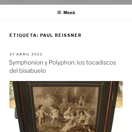
Menú
ETIQUETA:
PAUL REISSNER
PUBLICADO
27 ABRIL 2012
EL
Symphonion y Polyphon: los tocadiscos
del bisabuelo