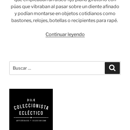
púas que vibraban al pasar sobre un diente afinado
y podían montarse en objetos cotidianos como
bastones, relojes, botellas o recipientes para rapé.
«Symphonion
Continuar leyendo
y
Polyphon:
los
tocadiscos
Buscar
Busca
del
por:
bisabuelo»