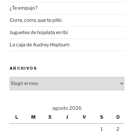
¿Te empujo?
Corre, corre, que te pillo
Juguetes de hojalata en Ibi
La caja de Audrey Hepburn
ARCHIVOS
Archivos
agosto 2026
L
M
X
J
V
S
D
1
2