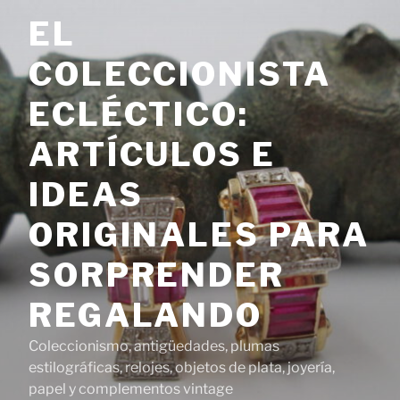
Saltar
EL
al
contenido
COLECCIONISTA
ECLÉCTICO:
ARTÍCULOS E
IDEAS
ORIGINALES PARA
SORPRENDER
REGALANDO
Coleccionismo, antigüedades, plumas
estilográficas, relojes, objetos de plata, joyería,
papel y complementos vintage