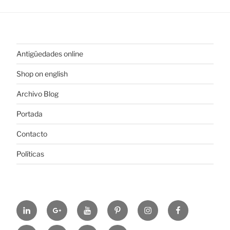
Antigüedades online
Shop on english
Archivo Blog
Portada
Contacto
Políticas
https://www.linkedin.com/in/%C3%B3scar-
https://plus.google.com/u/0/+ElColeccionis
https://www.youtube.com/channel
https://es.pinterest.com/colec
https://www.instagram
https://www.fa
alonso-
hl=es