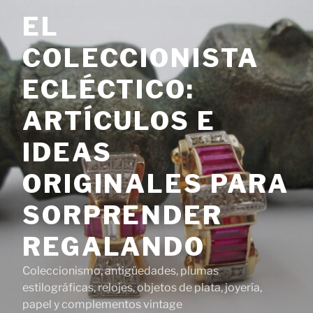
Saltar
EL
al
contenido
COLECCIONISTA
ECLÉCTICO:
ARTÍCULOS E
IDEAS
ORIGINALES PARA
SORPRENDER
REGALANDO
Coleccionismo, antigüedades, plumas
estilográficas, relojes, objetos de plata, joyería,
papel y complementos vintage