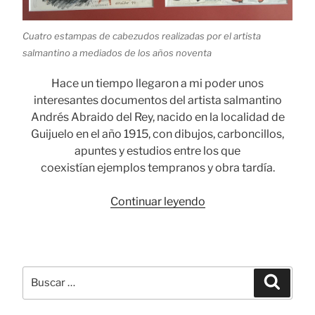
Cuatro estampas de cabezudos realizadas por el artista
salmantino a mediados de los años noventa
Hace un tiempo llegaron a mi poder unos
interesantes documentos del artista salmantino
Andrés Abraido del Rey, nacido en la localidad de
Guijuelo en el año 1915, con dibujos, carboncillos,
apuntes y estudios entre los que
coexistían ejemplos tempranos y obra tardía.
«Andrés
Continuar leyendo
Abraido
del
Rey,
retrato
Buscar
Busca
de
por:
lo