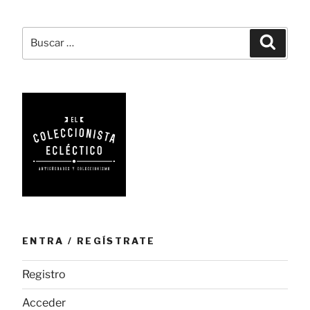
y
estilo»
Buscar
Busca
por:
ENTRA / REGÍSTRATE
Registro
Acceder