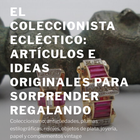
Saltar
EL
al
contenido
COLECCIONISTA
ECLÉCTICO:
ARTÍCULOS E
IDEAS
ORIGINALES PARA
SORPRENDER
REGALANDO
Coleccionismo, antigüedades, plumas
estilográficas, relojes, objetos de plata, joyería,
papel y complementos vintage