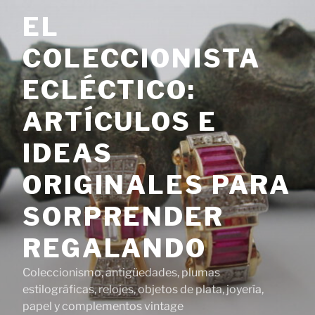
Saltar
EL
al
contenido
COLECCIONISTA
ECLÉCTICO:
ARTÍCULOS E
IDEAS
ORIGINALES PARA
SORPRENDER
REGALANDO
Coleccionismo, antigüedades, plumas
estilográficas, relojes, objetos de plata, joyería,
papel y complementos vintage