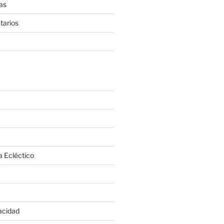
as
tarios
a Ecléctico
vacidad