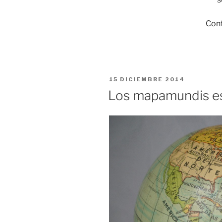
Cont
PUBLICADO
15 DICIEMBRE 2014
EL
Los mapamundis es