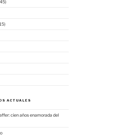
45)
15)
OS ACTUALES
ffer: cien años enamorada del
to