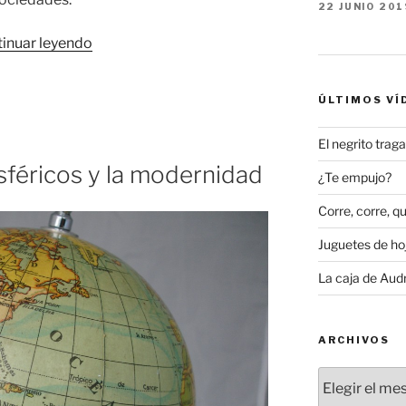
22 JUNIO 201
«Fabricantes
inuar leyendo
estadounidenses
de
ÚLTIMOS VÍ
joyería
de
El negrito tra
fantasía
féricos y la modernidad
(I)»
¿Te empujo?
Corre, corre, qu
Juguetes de hoj
La caja de Aud
ARCHIVOS
Archivos