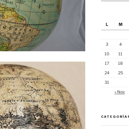
L
M
3
4
10
11
17
18
24
25
31
« Nov
CATEGORÍA