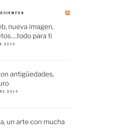
RECIENTES
b, nueva imagen,
tos….todo para ti
E 2019
con antigüedades,
uro
RE 2019
a, un arte con mucha