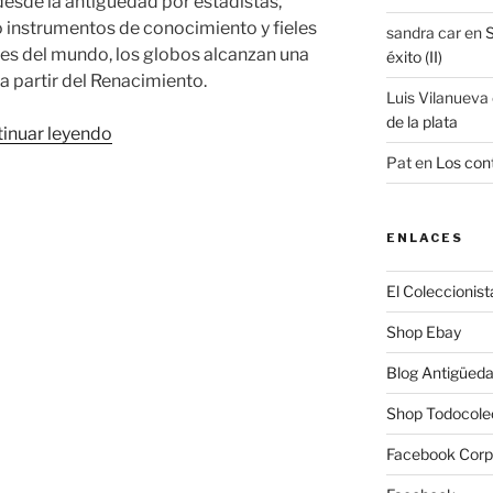
esde la antigüedad por estadistas,
instrumentos de conocimiento y fieles
sandra car
en
S
tes del mundo, los globos alcanzan una
éxito (II)
 a partir del Renacimiento.
Luis Vilanueva
de la plata
«Los
inuar leyendo
mapamundis
Pat
en
Los cont
esféricos
y
la
ENLACES
modernidad»
El Coleccionist
Shop Ebay
Blog Antigüed
Shop Todocole
Facebook Corp