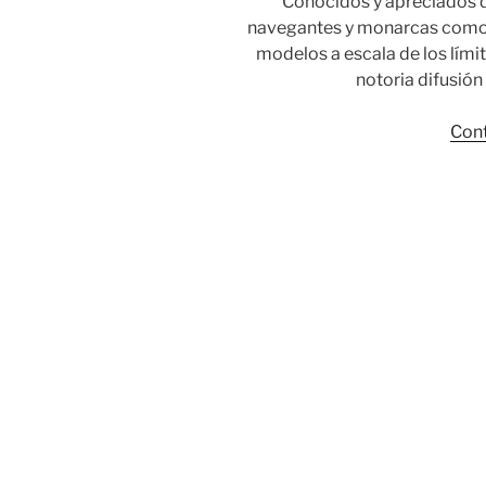
Conocidos y apreciados d
navegantes y monarcas como 
modelos a escala de los lími
notoria difusión
Cont