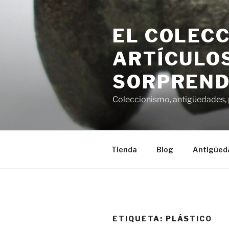
Saltar
al
EL COLECC
contenido
ARTÍCULOS
SORPREND
Coleccionismo, antigüedades, p
Tienda
Blog
Antigüed
ETIQUETA:
PLÁSTICO