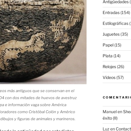
Antigüedades
(
Entradas
(154)
Estilográficas
(
Juguetes
(35)
Papel
(15)
Plata
(14)
Relojes
(26)
Vídeos
(57)
eos más antiguos que se conservan en el
COMENTARI
504 con dos mitades de huevos de avestruz
pa e información vaga sobre América
Manuel
en
Shea
loradores como Cristóbal Colón y Américo
éxito (II)
dibujos y figuras de animales y marineros.
Luz
en
Contac