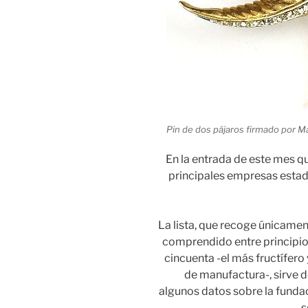
Pin de dos pájaros firmado por M
En la entrada de este mes q
principales empresas estad
La lista, que recoge únicamen
comprendido entre principios
cincuenta -el más fructífero y
de manufactura-, sirve de
algunos datos sobre la fundac
s