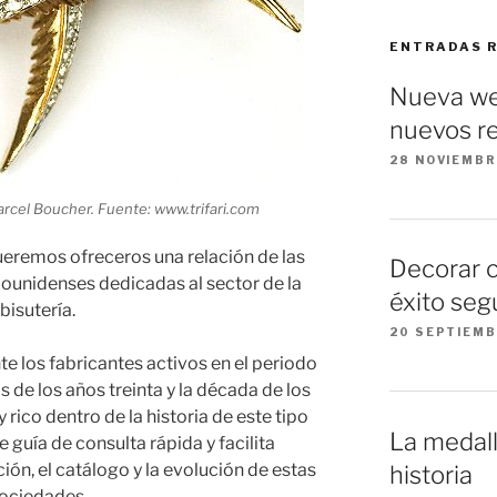
ENTRADAS 
Nueva we
nuevos re
28 NOVIEMBR
arcel Boucher. Fuente: www.trifari.com
ueremos ofreceros una relación de las
Decorar 
ounidenses dedicadas al sector de la
éxito seg
bisutería.
20 SEPTIEMB
te los fabricantes activos en el periodo
 de los años treinta y la década de los
 rico dentro de la historia de este tipo
La medall
 guía de consulta rápida y facilita
ión, el catálogo y la evolución de estas
historia
ociedades.