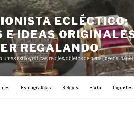
IONISTA ECLÉCTICO:
 E IDEAS ORIGINALE
ER REGALANDO
lumas estilográficas, relojes, objetos de plata, joyería, pap
ades
Estilográficas
Relojes
Plata
Juguetes