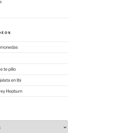
9
DEOS
gamonedas
e te pillo
alata en Ibi
rey Hepburn