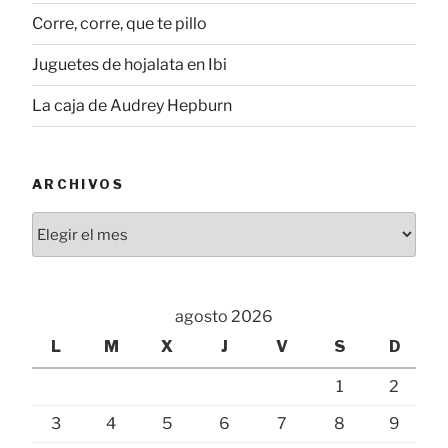
Corre, corre, que te pillo
Juguetes de hojalata en Ibi
La caja de Audrey Hepburn
ARCHIVOS
Archivos
agosto 2026
L
M
X
J
V
S
D
1
2
3
4
5
6
7
8
9