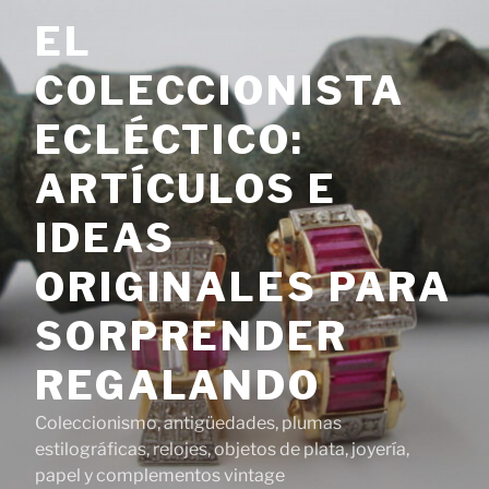
Saltar
EL
al
contenido
COLECCIONISTA
ECLÉCTICO:
ARTÍCULOS E
IDEAS
ORIGINALES PARA
SORPRENDER
REGALANDO
Coleccionismo, antigüedades, plumas
estilográficas, relojes, objetos de plata, joyería,
papel y complementos vintage