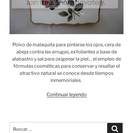
Polvo de malaquita para pintarse los ojos, cera de
abeja contra las arrugas, exfoliantes a base de
alabastro y sal para oxigenar la piel… el empleo de
fórmulas cosméticas para conservar y resaltar el
atractivo natural se conoce desde tiempos
inmemoriales.
«Stratton:
Continuar leyendo
polveras
y
accesorios
de
Buscar
Busca
belleza
por: