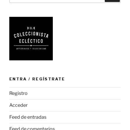
de
estilo
british»
ENTRA / REGÍSTRATE
Registro
Acceder
Feed de entradas
Feed de comentarios