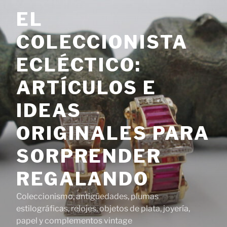
Saltar
EL
al
contenido
COLECCIONISTA
ECLÉCTICO:
ARTÍCULOS E
IDEAS
ORIGINALES PARA
SORPRENDER
REGALANDO
Coleccionismo, antigüedades, plumas
estilográficas, relojes, objetos de plata, joyería,
papel y complementos vintage