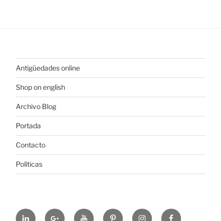
Antigüedades online
Shop on english
Archivo Blog
Portada
Contacto
Políticas
https://www.linkedin.com/in/%C3%B3scar-
https://plus.google.com/u/0/+ElColeccionis
https://www.youtube.com/channel
https://es.pinterest.com/colec
https://www.instagram
https://www.fa