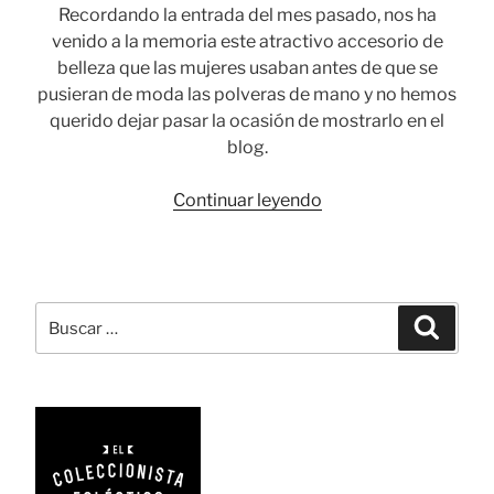
Recordando la entrada del mes pasado, nos ha
venido a la memoria este atractivo accesorio de
belleza que las mujeres usaban antes de que se
pusieran de moda las polveras de mano y no hemos
querido dejar pasar la ocasión de mostrarlo en el
blog.
«Houppette:
Continuar leyendo
un
pompón
de
maquillaje
Buscar
Busca
de
por:
la
casa
Pli»