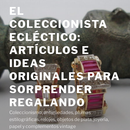
Saltar
EL
al
contenido
COLECCIONISTA
ECLÉCTICO:
ARTÍCULOS E
IDEAS
ORIGINALES PARA
SORPRENDER
REGALANDO
Coleccionismo, antigüedades, plumas
estilográficas, relojes, objetos de plata, joyería,
papel y complementos vintage