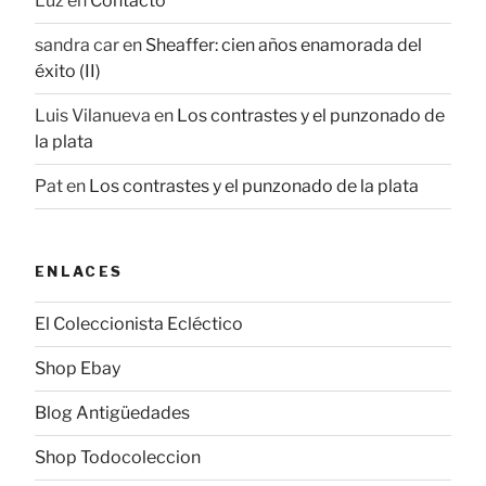
Luz
en
Contacto
sandra car
en
Sheaffer: cien años enamorada del
éxito (II)
Luis Vilanueva
en
Los contrastes y el punzonado de
la plata
Pat
en
Los contrastes y el punzonado de la plata
ENLACES
El Coleccionista Ecléctico
Shop Ebay
Blog Antigüedades
Shop Todocoleccion