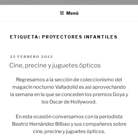
Menú
ETIQUETA:
PROYECTORES INFANTILES
PUBLICADO
22 FEBRERO 2013
EL
Cine, precine y juguetes ópticos
Regresamos a la sección de coleccionismo del
magacín nocturno Valladolid es así aprovechando
la semana en la que se conceden los premios Goya y
los Oscar de Hollywood.
En esta ocasión conversamos con la periodista
Beatriz Hernández Bilbao y sus compañeros sobre
cine, precine y juguetes ópticos.