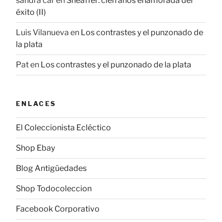
sandra car
en
Sheaffer: cien años enamorada del
éxito (II)
Luis Vilanueva
en
Los contrastes y el punzonado de
la plata
Pat
en
Los contrastes y el punzonado de la plata
ENLACES
El Coleccionista Ecléctico
Shop Ebay
Blog Antigüedades
Shop Todocoleccion
Facebook Corporativo