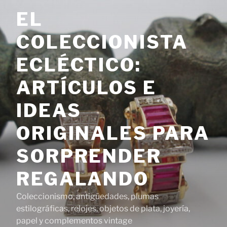
Saltar
EL
al
contenido
COLECCIONISTA
ECLÉCTICO:
ARTÍCULOS E
IDEAS
ORIGINALES PARA
SORPRENDER
REGALANDO
Coleccionismo, antigüedades, plumas
estilográficas, relojes, objetos de plata, joyería,
papel y complementos vintage