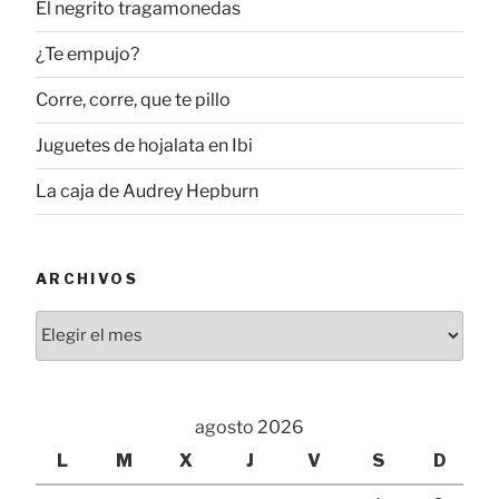
El negrito tragamonedas
¿Te empujo?
Corre, corre, que te pillo
Juguetes de hojalata en Ibi
La caja de Audrey Hepburn
ARCHIVOS
Archivos
agosto 2026
L
M
X
J
V
S
D