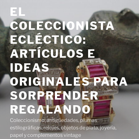
Saltar
EL
al
contenido
COLECCIONISTA
ECLÉCTICO:
ARTÍCULOS E
IDEAS
ORIGINALES PARA
SORPRENDER
REGALANDO
Coleccionismo, antigüedades, plumas
estilográficas, relojes, objetos de plata, joyería,
papel y complementos vintage